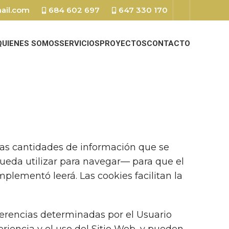
ail.com
684 602 697
647 330 170
QUIENES SOMOS
SERVICIOS
PROYECTOS
CONTACTO
eñas cantidades de información que se
pueda utilizar para navegar— para que el
plementó leerá. Las cookies facilitan la
ferencias determinadas por el Usuario